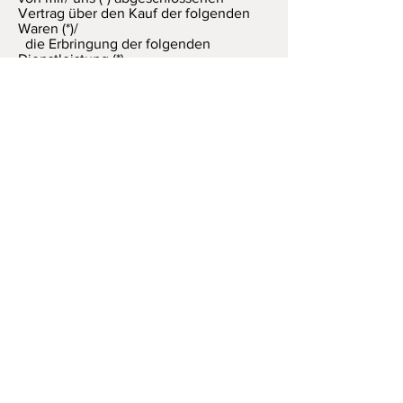
Vertrag über den Kauf der folgenden
Waren (*)/
die Erbringung der folgenden
Dienstleistung (*)
- Bestellt am (*)/ erhalten am (*)
- Name des/ der Verbraucher(s)
- Anschrift des/ der Verbraucher(s)
- Unterschrift des/ der Verbraucher(s)
(nur bei Mitteilung auf Papier)
- Datum
(*) Unzutreffendes streichen.