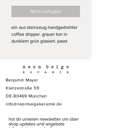
Nicht verfügbar
ein aus steinzeug handgedrehter
coffee dripper. grauer ton in
dunklem grün glasiert. passt
perfekt auf die kanne sowie auch
auf die großen tassen.
durchmesser ca. 12cm, höhe
ca.10,5cm
Benjamin Mayer
Klenzestraße 59
DE-80469 München
bei diesem produkt handelt es
sich um handgefertigte keramik,
info@neonbeigekeramik.de
die leicht in größe und form
variieren kann.
hol dir unseren newsletter um über
shop updates und angebote